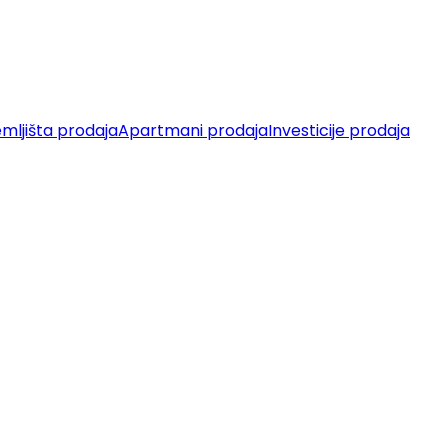
mljišta prodaja
Apartmani prodaja
Investicije prodaja