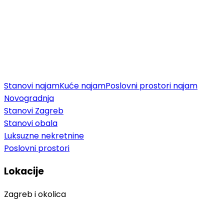
Stanovi najam
Kuće najam
Poslovni prostori najam
Novogradnja
Stanovi Zagreb
Stanovi obala
Luksuzne nekretnine
Poslovni prostori
Lokacije
Zagreb i okolica