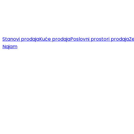
Stanovi prodaja
Kuće prodaja
Poslovni prostori prodaja
Ze
Najam