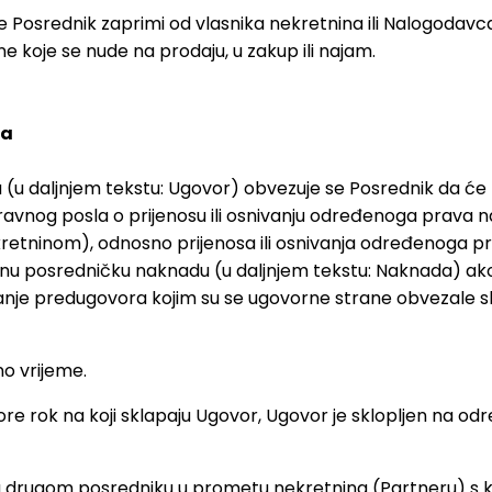
Posrednik zaprimi od vlasnika nekretnina ili Nalogodavca,
 koje se nude na prodaju, u zakup ili najam.
na
u daljnjem tekstu: Ugovor) obvezuje se Posrednik da će n
vnog posla o prijenosu ili osnivanju određenoga prava na 
etninom), odnosno prijenosa ili osnivanja određenoga prav
nu posredničku naknadu (u daljnjem tekstu: Naknada) ako 
je predugovora kojim su se ugovorne strane obvezale sklo
o vrijeme.
rok na koji sklapaju Ugovor, Ugovor je sklopljen na odr
drugom posredniku u prometu nekretnina (Partneru) s koji