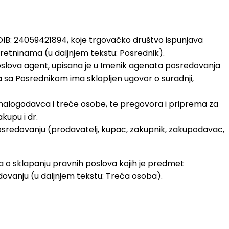
OIB: 24059421894, koje trgovačko društvo ispunjava
tninama (u daljnjem tekstu: Posrednik).
 poslova agent, upisana je u Imenik agenata posredovanja
 sa Posrednikom ima sklopljen ugovor o suradnji,
nalogodavca i treće osobe, te pregovora i priprema za
kupu i dr.
posredovanju (prodavatelj, kupac, zakupnik, zakupodavac,
 o sklapanju pravnih poslova kojih je predmet
vanju (u daljnjem tekstu: Treća osoba).