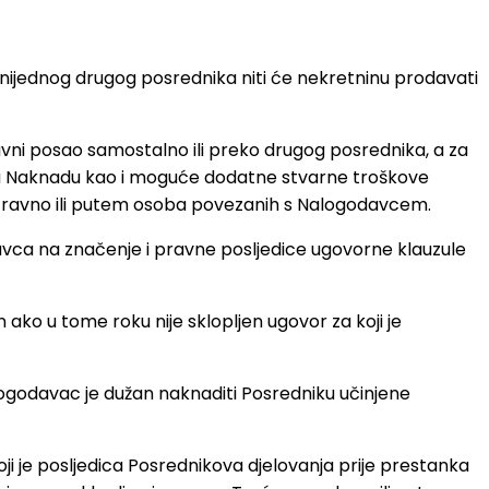
ijednog drugog posrednika niti će nekretninu prodavati
vni posao samostalno ili preko drugog posrednika, a za
renu Naknadu kao i moguće dodatne stvarne troškove
 izravno ili putem osoba povezanih s Nalogodavcem.
avca na značenje i pravne posljedice ugovorne klauzule
ako u tome roku nije sklopljen ugovor za koji je
ogodavac je dužan naknaditi Posredniku učinjene
 je posljedica Posrednikova djelovanja prije prestanka