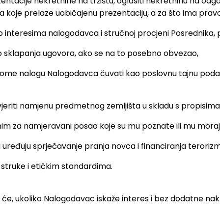
zentacije nekretnine na tržištu, oglasiti nekretninu na odg
oje prelaze uobičajenu prezentaciju, a za što ima pravo
adno interesima nalogodavca i stručnoj procjeni Posrednika
do sklapanja ugovora, ako se na to posebno obvezao,
me nalogu Nalogodavca čuvati kao poslovnu tajnu podatke 
vjeriti namjenu predmetnog zemljišta u skladu s propisima
nim za namjeravani posao koje su mu poznate ili mu moraju
ređuju sprječavanje pranja novca i financiranja terorizma
 struke i etičkim standardima.
e, ukoliko Nalogodavac iskaže interes i bez dodatne nakn