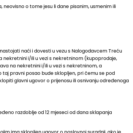
 neovisno o tome jesu li dane pisanim, usmenim ili
astojati naći i dovesti u vezu s Nalogodavcem Treću
nekretnini i/ili u vezi s nekretninom (kupoprodaje,
a na nekretnini i/ili u vezi s nekretninom, a
taj pravni posao bude sklopljen, pri čemu se pod
piti glavni ugovor o prijenosu ili osnivanju određenoga
eđeno razdoblje od 12 mjeseci od dana sklapanja
m ima sklopljen ugovor o poslovnoj suradnji, ako je