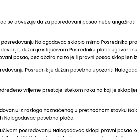
c se obvezuje da za posredovani posao neće angažirati n
ome posredovanju Nalogodavac sklopio mimo Posrednika pra
sredovanje, dužan je isključivom Posredniku platiti ugovo
ani posao, bez obzira na to je li pravni posao sklopljen
osredovanju Posrednik je dužan posebno upozoriti Nalogod
dređeno vrijeme prestaje istekom roka na koji je sklopljen 
edovanju iz razloga naznačenog u prethodnom stavku Nal
a ih Nalogodavac posebno plaća.
učivom posredovanju Nalogodavac sklopi pravni posao koji