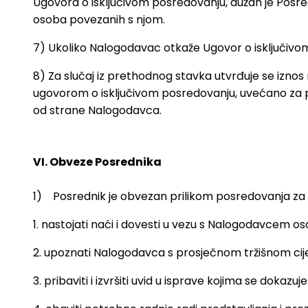
Ugovora o isključivom posredovanju, dužan je Posred
osoba povezanih s njom.
7) Ukoliko Nalogodavac otkaže Ugovor o isključivom 
8) Za slučaj iz prethodnog stavka utvrđuje se iznos
ugovorom o isključivom posredovanju, uvećano za 
od strane Nalogodavca.
VI. Obveze Posrednika
1) Posrednik je obvezan prilikom posredovanja za s
1. nastojati naći i dovesti u vezu s Nalogodavcem 
2. upoznati Nalogodavca s prosječnom tržišnom cij
3. pribaviti i izvršiti uvid u isprave kojima se dokaz