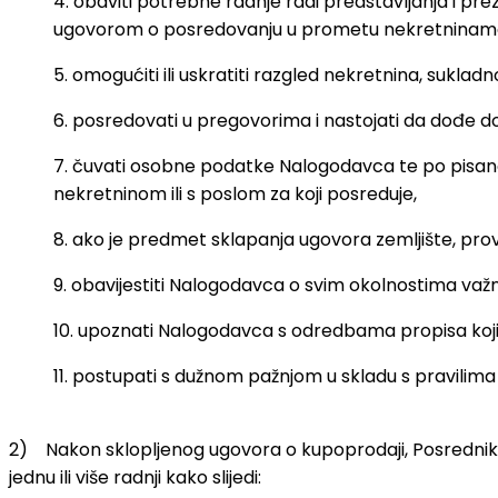
4. obaviti potrebne radnje radi predstavljanja i pre
ugovorom o posredovanju u prometu nekretninama k
5. omogućiti ili uskratiti razgled nekretnina, sukl
6. posredovati u pregovorima i nastojati da dođe 
7. čuvati osobne podatke Nalogodavca te po pisano
nekretninom ili s poslom za koji posreduje,
8. ako je predmet sklapanja ugovora zemljište, pro
9. obavijestiti Nalogodavca o svim okolnostima važ
10. upoznati Nalogodavca s odredbama propisa koji u
11. postupati s dužnom pažnjom u skladu s pravilima
2) Nakon sklopljenog ugovora o kupoprodaji, Posrednik ć
jednu ili više radnji kako slijedi: