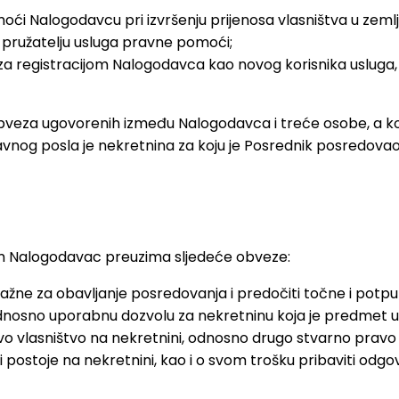
ći Nalogodavcu pri izvršenju prijenosa vlasništva u zemlj
pružatelju usluga pravne pomoći;
a registracijom Nalogodavca kao novog korisnika usluga, i 
bveza ugovorenih između Nalogodavca i treće osobe, a k
nog posla je nekretnina za koju je Posrednik posredovao
 Nalogodavac preuzima sljedeće obveze:
važne za obavljanje posredovanja i predočiti točne i potpu
u odnosno uporabnu dozvolu za nekretninu koja je predmet 
ovo vlasništvo na nekretnini, odnosno drugo stvarno pravo
ji postoje na nekretnini, kao i o svom trošku pribaviti o