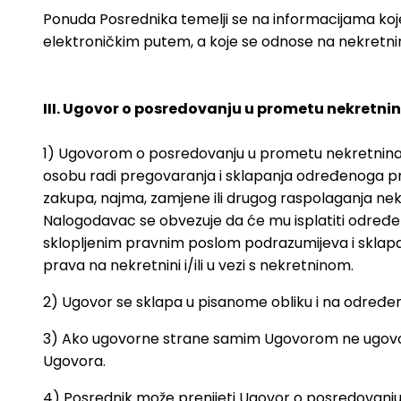
Ponuda Posrednika temelji se na informacijama koje 
elektroničkim putem, a koje se odnose na nekretnine
III. Ugovor o posredovanju u prometu nekretni
1) Ugovorom o posredovanju u prometu nekretnina (
osobu radi pregovaranja i sklapanja određenoga pra
zakupa, najma, zamjene ili drugog raspolaganja nekr
Nalogodavac se obvezuje da će mu isplatiti određe
sklopljenim pravnim poslom podrazumijeva i sklapan
prava na nekretnini i/ili u vezi s nekretninom.
2) Ugovor se sklapa u pisanome obliku i na određen
3) Ako ugovorne strane samim Ugovorom ne ugovore 
Ugovora.
4) Posrednik može prenijeti Ugovor o posredovanju 