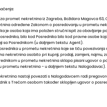
značenja:
 za promet nekretnina iz Zagreba, Božidara Magovca 63, 
etnina određene Zakonom o posredovanju u prometu nekre
čka je osoba koja ima položen stručni ispit za obavljanje
srednika, bilo kod Posrednika bilo kod pravne osobe koja
i sa Posrednikom (u daljnjem tekstu: Agent).
osrednika u prometu nekretnina koje se tiču povezivanja 
nekretnina osobito pri kupnji, prodaji, zamjeni, najmu, za
Posrednikom u prometu nekretnina sklapa pisani ugovor o 
u prometu nekretnina – u daljnjem tekstu: Nalogodavac).
kretnina nastoji povezati s Nalogodavcem radi pregovora
dnik s Trećom osobom također sklopljen ugovor o posredo