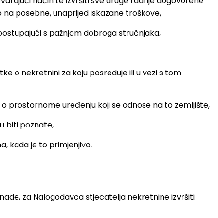
ovarajući način te izvršiti sve druge radnje dogovorene
 na posebne, unaprijed iskazane troškove,
, postupajući s pažnjom dobroga stručnjaka,
o nekretnini za koju posreduje ili u vezi s tom
 o prostornome uređenju koji se odnose na to zemljište,
 biti poznate,
, kada je to primjenjivo,
ade, za Nalogodavca stjecatelja nekretnine izvršiti