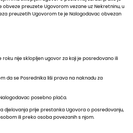
 sve obveze preuzete Ugovorom vezane uz Nekretninu, u
 obveza preuzetih Ugovorom te je Nalogodavac obvezan
oku nije sklopljen ugovor za koji je posredovano ili
rom da se Posrednika liši prava na naknadu za
ih Nalogodavac posebno plaća.
a djelovanja prije prestanka Ugovora o posredovanju,
m osobom ili preko osoba povezanih s njom.