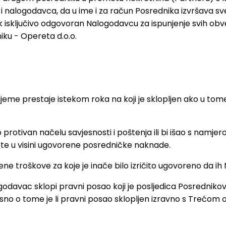
a i nalogodavca, da u ime i za račun Posrednika izvršava
dnik isključivo odgovoran Nalogodavcu za ispunjenje svih
iku - Opereta d.o.o.
me prestaje istekom roka na koji je sklopljen ako u tome r
 protivan načelu savjesnosti i poštenja ili bi išao s namje
te u visini ugovorene posredničke naknade.
ene troškove za koje je inače bilo izričito ugovoreno da 
davac sklopi pravni posao koji je posljedica Posrednikov
ovisno o tome je li pravni posao sklopljen izravno s Trećo