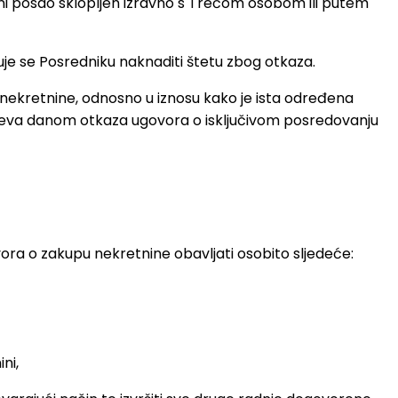
avni posao sklopljen izravno s Trećom osobom ili putem
uje se Posredniku naknaditi štetu zbog otkaza.
e nekretnine, odnosno u iznosu kako je ista određena
jeva danom otkaza ugovora o isključivom posredovanju
ora o zakupu nekretnine obavljati osobito sljedeće:
ni,