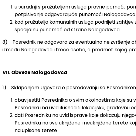
u suradnji s pružateljem usluga pravne pomoći, pomo
potpisivanje odgovarajuće punomoći Nalogodavca 
kod pružatelja komunalnih usluga podnijeti zahtjev z
specijalnu punomoć od strane Nalogodavca.
3) Posrednik ne odgovara za eventualno neizvršenje o
između Nalogodavca i treće osobe, a predmet kojeg prav
VII. Obveze Nalogodavca
1) Sklapanjem Ugovora o posredovanju sa Posrednikom
obavijestiti Posrednika o svim okolnostima koje su 
Posredniku na uvid ili ishoditi lokacijsku, građevn
dati Posredniku na uvid isprave koje dokazuju njeg
Posrednika na sve uknjižene i neuknjižene terete ko
na upisane terete