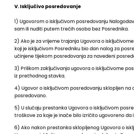
V. Isključivo posredovanje
1) Ugovorom o isključivom posredovanju Nalogodava
sam ili nuditi putem trećih osoba bez Posrednika.
2) Ako je za vrijeme trajanja Ugovora o isključiv
koji je isključivom Posredniku bio dan nalog za po
učinjene tijekom posredovanja za navedeni posredov
3) Prilikom zaključivanja ugovora o isključivome p
iz prethodnog stavka.
4) Ugovor o isključivom posredovanju sklopljen na o
posredovano.
5) U slučaju prestanka Ugovora o isključivom posr
troškove za koje je inače bilo izričito ugovoreno d
6) Ako nakon prestanka sklopljenog Ugovora o isklj