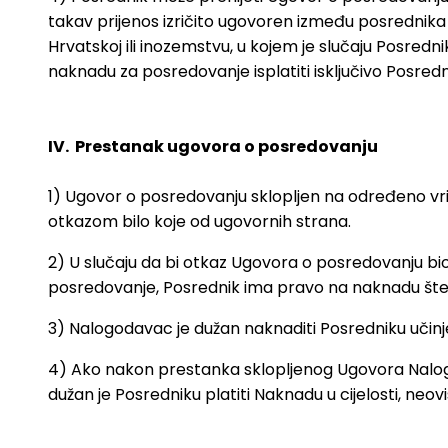
takav prijenos izričito ugovoren između posrednik
Hrvatskoj ili inozemstvu, u kojem je slučaju Posre
naknadu za posredovanje isplatiti isključivo Posredn
IV. Prestanak ugovora o posredovanju
1) Ugovor o posredovanju sklopljen na određeno vrije
otkazom bilo koje od ugovornih strana.
2) U slučaju da bi otkaz Ugovora o posredovanju bio
posredovanje, Posrednik ima pravo na naknadu šte
3) Nalogodavac je dužan naknaditi Posredniku učinj
4) Ako nakon prestanka sklopljenog Ugovora Nalogo
dužan je Posredniku platiti Naknadu u cijelosti, ne