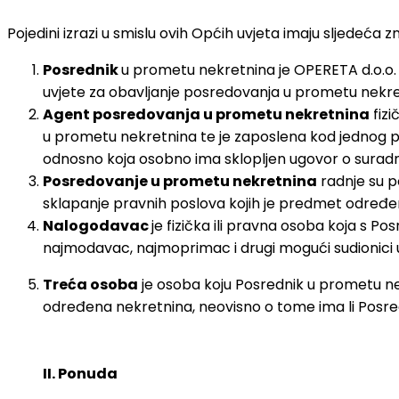
Pojedini izrazi u smislu ovih Općih uvjeta imaju sljedeća 
Posrednik
u prometu nekretnina je OPERETA d.o.o.
uvjete za obavljanje posredovanja u prometu nekr
Agent posredovanja u prometu nekretnina
fizi
u prometu nekretnina te je zaposlena kod jednog po
odnosno koja osobno ima sklopljen ugovor o suradnj
Posredovanje u prometu nekretnina
radnje su p
sklapanje pravnih poslova kojih je predmet određena 
Nalogodavac
je fizička ili pravna osoba koja s 
najmodavac, najmoprimac i drugi mogući sudionici 
Treća osoba
je osoba koju Posrednik u prometu ne
određena nekretnina, neovisno o tome ima li Posre
II. Ponuda