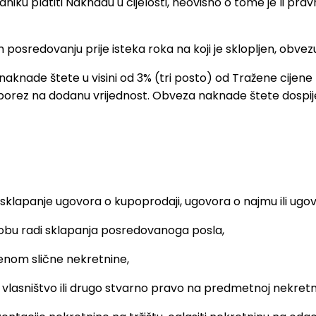
niku platiti Naknadu u cijelosti, neovisno o tome je li pr
posredovanju prije isteka roka na koji je sklopljen, obvez
 naknade štete u visini od 3% (tri posto) od Tražene cijen
porez na dodanu vrijednost. Obveza naknade štete dospi
klapanje ugovora o kupoprodaji, ugovora o najmu ili ugov
osobu radi sklapanja posredovanoga posla,
enom slične nekretnine,
uje vlasništvo ili drugo stvarno pravo na predmetnoj nekretni