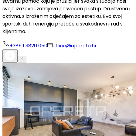
stvarnu pomoć koju je pružila, jer svaka situacija nosi
svoje izazove i zahtijeva posvećen pristup. Društvena i
aktivna, s izraženim osjećajem za estetiku, Eva svoj
sportski duh i energiju pretače u svakodnevni rad s
klijentima.
+385 1 3820 050
office@opereta.hr