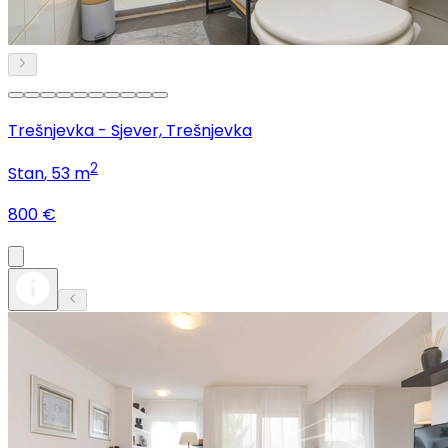
Trešnjevka - Sjever, Trešnjevka
2
Stan
, 53 m
800 €