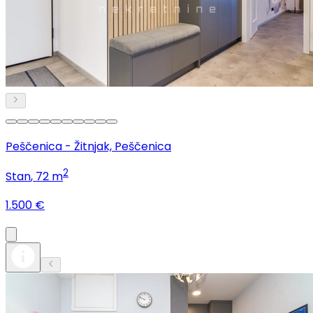
Peščenica - Žitnjak, Peščenica
2
Stan
, 72 m
1.500 €