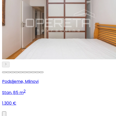
Podsljeme, Mlinovi
2
Stan
, 85 m
1.300 €