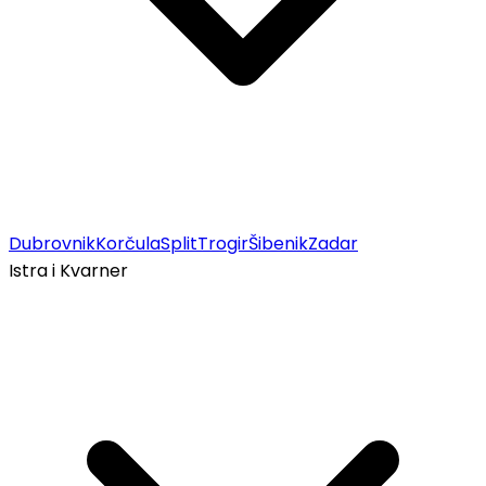
Dubrovnik
Korčula
Split
Trogir
Šibenik
Zadar
Istra i Kvarner