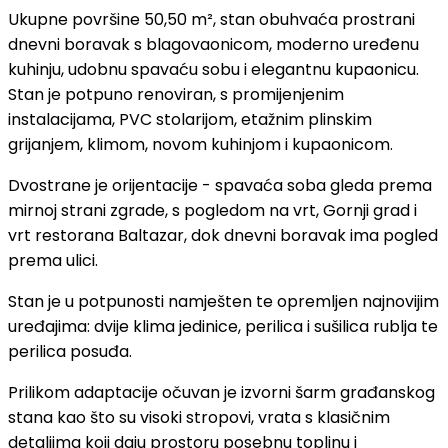
Ukupne površine 50,50 m², stan obuhvaća prostrani
dnevni boravak s blagovaonicom, moderno uređenu
kuhinju, udobnu spavaću sobu i elegantnu kupaonicu.
Stan je potpuno renoviran, s promijenjenim
instalacijama, PVC stolarijom, etažnim plinskim
grijanjem, klimom, novom kuhinjom i kupaonicom.
Dvostrane je orijentacije - spavaća soba gleda prema
mirnoj strani zgrade, s pogledom na vrt, Gornji grad i
vrt restorana Baltazar, dok dnevni boravak ima pogled
prema ulici.
Stan je u potpunosti namješten te opremljen najnovijim
uređajima: dvije klima jedinice, perilica i sušilica rublja te
perilica posuđa.
Prilikom adaptacije očuvan je izvorni šarm građanskog
stana kao što su visoki stropovi, vrata s klasičnim
detaljima koji daju prostoru posebnu toplinu i