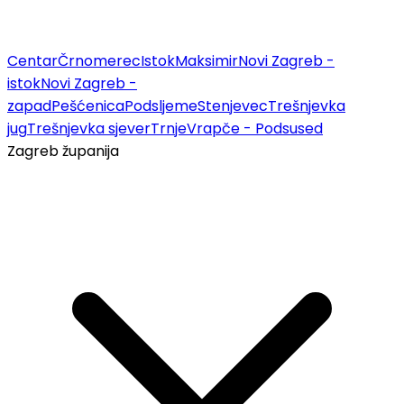
Centar
Črnomerec
Istok
Maksimir
Novi Zagreb -
istok
Novi Zagreb -
zapad
Pešćenica
Podsljeme
Stenjevec
Trešnjevka
jug
Trešnjevka sjever
Trnje
Vrapče - Podsused
Zagreb županija