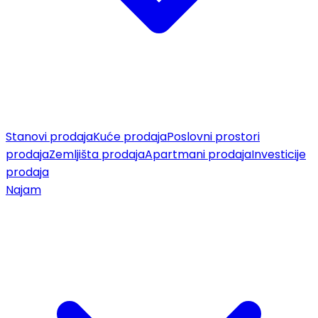
Stanovi prodaja
Kuće prodaja
Poslovni prostori
prodaja
Zemljišta prodaja
Apartmani prodaja
Investicije
prodaja
Najam