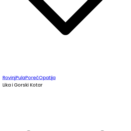
Rovinj
Pula
Poreč
Opatija
Lika i Gorski Kotar