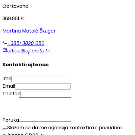
Održavano
368.961 €
Martina Mataić Škugor
+3851 3820 050
office@opereta.hr
Kontaktirajte nas
Ime
Email
Telefon
Poruka
Slažem se da me agencija kontaktira s ponudom