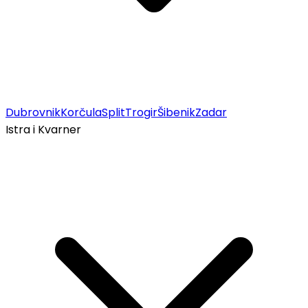
Dubrovnik
Korčula
Split
Trogir
Šibenik
Zadar
Istra i Kvarner