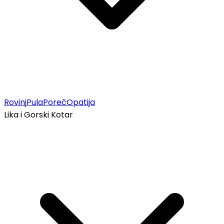
Rovinj
Pula
Poreč
Opatija
Lika i Gorski Kotar