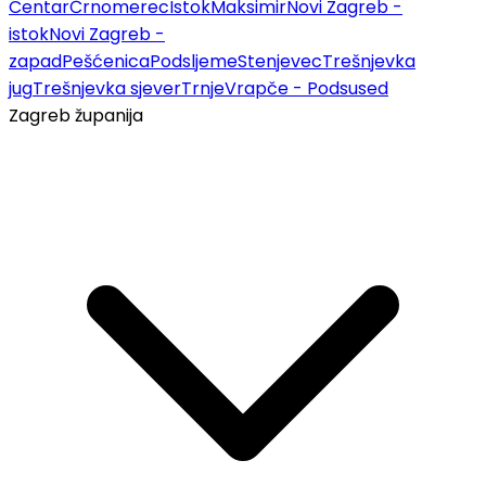
Centar
Črnomerec
Istok
Maksimir
Novi Zagreb -
istok
Novi Zagreb -
zapad
Pešćenica
Podsljeme
Stenjevec
Trešnjevka
jug
Trešnjevka sjever
Trnje
Vrapče - Podsused
Zagreb županija