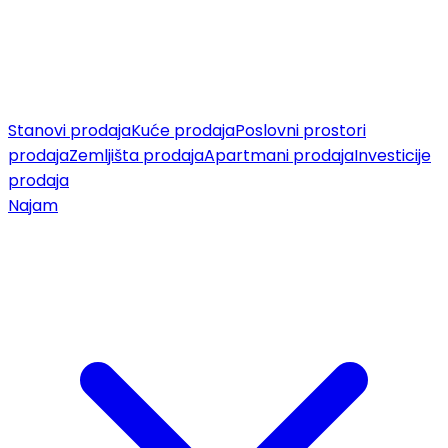
Stanovi prodaja
Kuće prodaja
Poslovni prostori
prodaja
Zemljišta prodaja
Apartmani prodaja
Investicije
prodaja
Najam