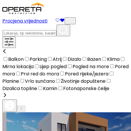
Procjena vrijednosti
Balkon
Parking
Atrij
Dizalo
Bazen
Klima
Mirna lokacija
Lijep pogled
Pogled na more
Pored
mora
Prvi red do mora
Pored rijeke/jezera
Planine
Vrlo sunčano
Životinje dopuštene
Dizalica topline
Kamin
Fotonaponske ćelije