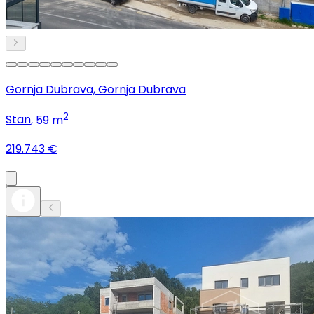
Gornja Dubrava, Gornja Dubrava
2
Stan
, 59 m
219.743 €