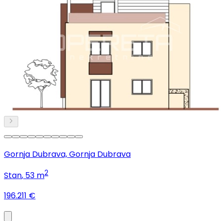
Gornja Dubrava, Gornja Dubrava
2
Stan
, 53 m
196.211 €