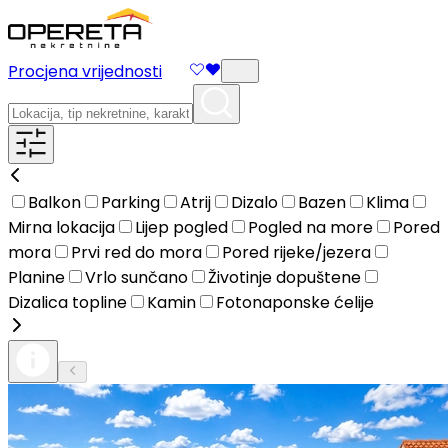
Procjena vrijednosti
Balkon
Parking
Atrij
Dizalo
Bazen
Klima
Mirna lokacija
Lijep pogled
Pogled na more
Pored
mora
Prvi red do mora
Pored rijeke/jezera
Planine
Vrlo sunčano
Životinje dopuštene
Dizalica topline
Kamin
Fotonaponske ćelije