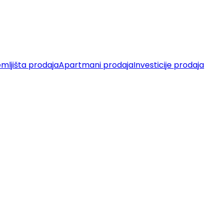
mljišta prodaja
Apartmani prodaja
Investicije prodaja