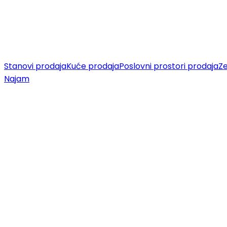
Stanovi prodaja
Kuće prodaja
Poslovni prostori prodaja
Ze
Najam