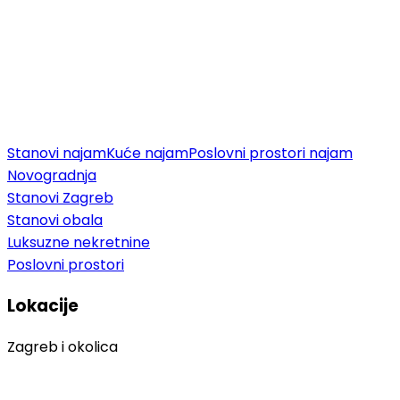
Stanovi najam
Kuće najam
Poslovni prostori najam
Novogradnja
Stanovi Zagreb
Stanovi obala
Luksuzne nekretnine
Poslovni prostori
Lokacije
Zagreb i okolica