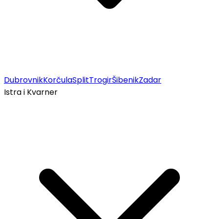
Dubrovnik
Korčula
Split
Trogir
Šibenik
Zadar
Istra i Kvarner