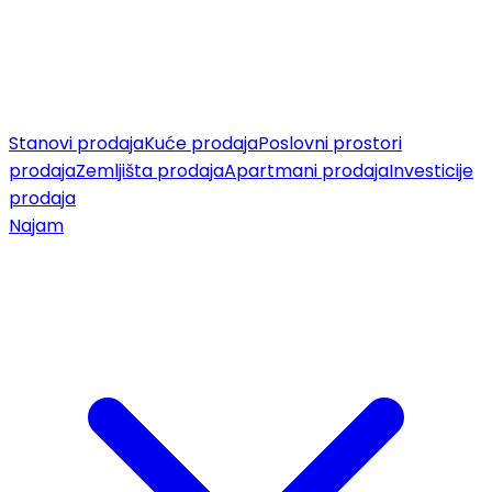
Stanovi prodaja
Kuće prodaja
Poslovni prostori
prodaja
Zemljišta prodaja
Apartmani prodaja
Investicije
prodaja
Najam