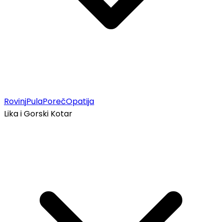
Rovinj
Pula
Poreč
Opatija
Lika i Gorski Kotar