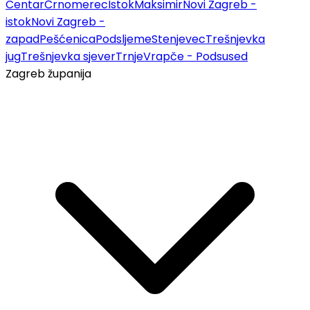
Centar
Črnomerec
Istok
Maksimir
Novi Zagreb -
istok
Novi Zagreb -
zapad
Pešćenica
Podsljeme
Stenjevec
Trešnjevka
jug
Trešnjevka sjever
Trnje
Vrapče - Podsused
Zagreb županija