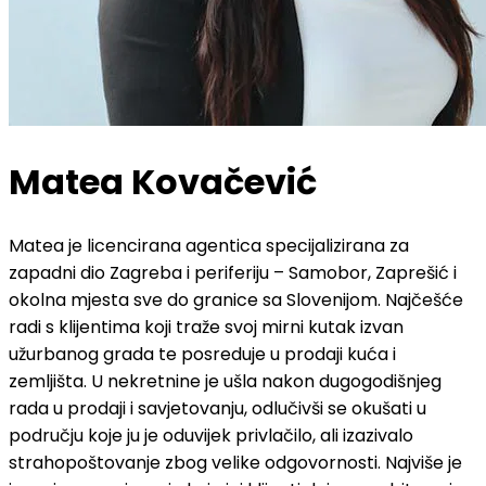
Matea Kovačević
Matea je licencirana agentica specijalizirana za
zapadni dio Zagreba i periferiju – Samobor, Zaprešić i
okolna mjesta sve do granice sa Slovenijom. Najčešće
radi s klijentima koji traže svoj mirni kutak izvan
užurbanog grada te posreduje u prodaji kuća i
zemljišta. U nekretnine je ušla nakon dugogodišnjeg
rada u prodaji i savjetovanju, odlučivši se okušati u
području koje ju je oduvijek privlačilo, ali izazivalo
strahopoštovanje zbog velike odgovornosti. Najviše je