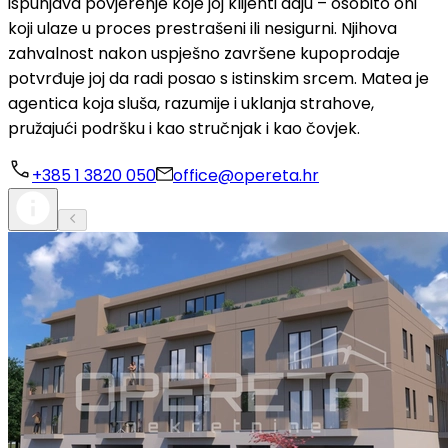
ispunjava povjerenje koje joj klijenti daju – osobito oni
koji ulaze u proces prestrašeni ili nesigurni. Njihova
zahvalnost nakon uspješno završene kupoprodaje
potvrđuje joj da radi posao s istinskim srcem. Matea je
agentica koja sluša, razumije i uklanja strahove,
pružajući podršku i kao stručnjak i kao čovjek.
+385 1 3820 050
office@opereta.hr