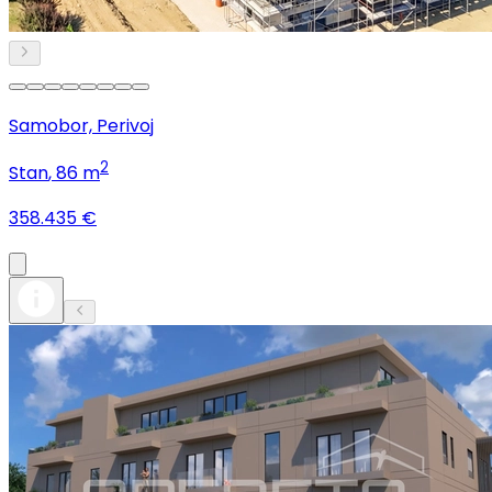
Samobor, Perivoj
2
Stan
, 86 m
358.435 €