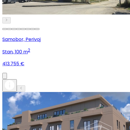
Samobor, Perivoj
2
Stan
, 100 m
413.755 €