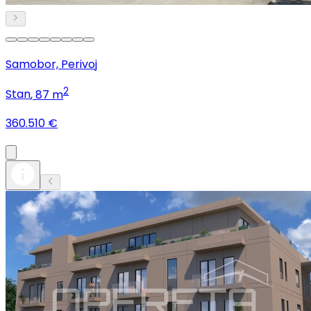
Samobor, Perivoj
2
Stan
, 87 m
360.510 €