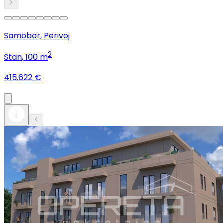
Samobor, Perivoj
2
Stan
, 100 m
415.622 €